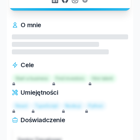
O mnie
Cele
Start a business
Find investors
Hire talent
Umiejętności
React
TypeScript
Node.js
Python
Doświadczenie
Senior Developer