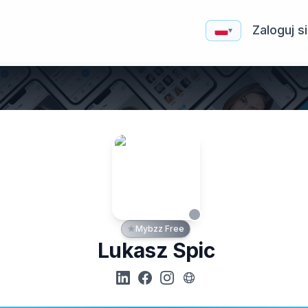
Zaloguj s
▾
Mybzz Free
Lukasz Spic