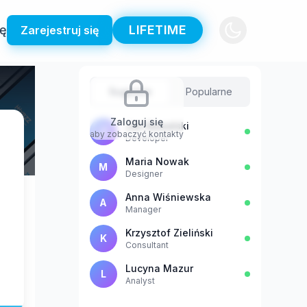
ię
LIFETIME
Zarejestruj się
Sugestie
Popularne
Zaloguj się
Jan Kowalski
J
aby zobaczyć kontakty
Developer
Maria Nowak
M
Designer
Anna Wiśniewska
A
Manager
Krzysztof Zieliński
K
Consultant
Lucyna Mazur
L
Analyst