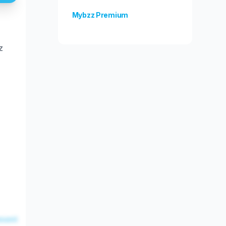
Mybzz Premium
Odblokuj więcej funkcji!
z
esent