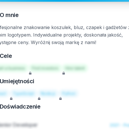
O mnie
fesjonalne znakowanie koszulek, bluz, czapek i gadżetów 
im logotypem. Indywidualne projekty, doskonała jakość,
ystępne ceny. Wyróżnij swoją markę z nami!
Cele
art a business
Find investors
Hire talent
Umiejętności
act
TypeScript
Node.js
Python
Doświadczenie
enior Developer
2021 - Pr