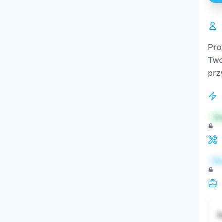
Pro
Two
prz
St
Re
S