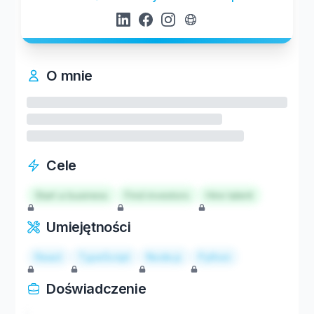
O mnie
Cele
Start a business
Find investors
Hire talent
Umiejętności
React
TypeScript
Node.js
Python
Doświadczenie