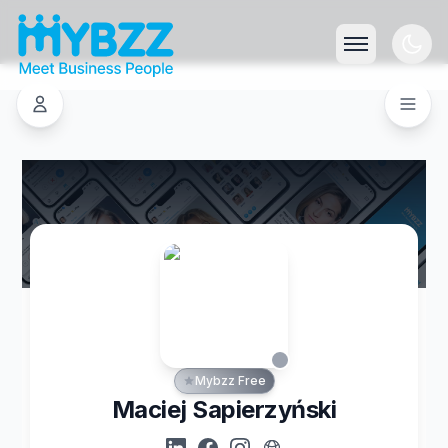
Mybzz Free
Maciej Sapierzyński