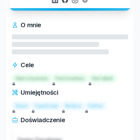
O mnie
Cele
Start a business
Find investors
Hire talent
Umiejętności
React
TypeScript
Node.js
Python
Doświadczenie
Senior Developer