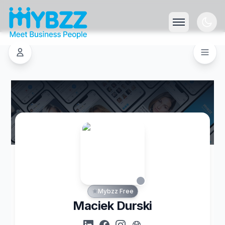
Mybzz Free
Maciek Durski