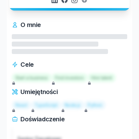
O mnie
Cele
Start a business
Find investors
Hire talent
Umiejętności
React
TypeScript
Node.js
Python
Doświadczenie
Senior Developer