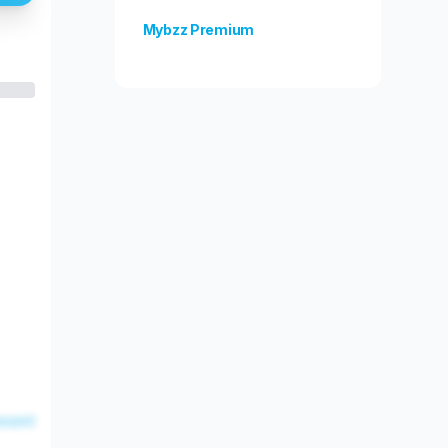
Mybzz Premium
Odblokuj więcej funkcji!
esent