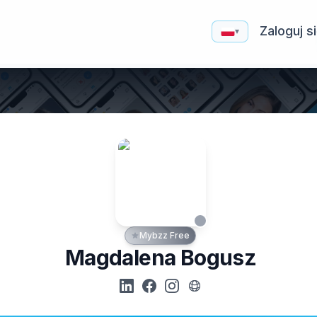
Zaloguj s
▾
Mybzz Free
Magdalena Bogusz