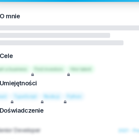
O mnie
Cele
art a business
Find investors
Hire talent
Umiejętności
act
TypeScript
Node.js
Python
Doświadczenie
enior Developer
2021 - Pr