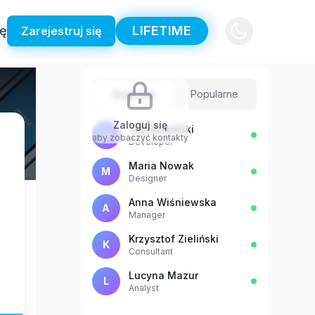
ię
LIFETIME
Zarejestruj się
Sugestie
Popularne
Zaloguj się
Jan Kowalski
J
aby zobaczyć kontakty
Developer
Maria Nowak
M
Designer
Anna Wiśniewska
A
Manager
Krzysztof Zieliński
K
Consultant
Lucyna Mazur
L
Analyst