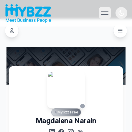
Mybzz Free
Magdalena Narain