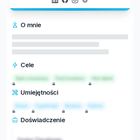
O mnie
Cele
Start a business
Find investors
Hire talent
Umiejętności
React
TypeScript
Node.js
Python
Doświadczenie
Senior Developer