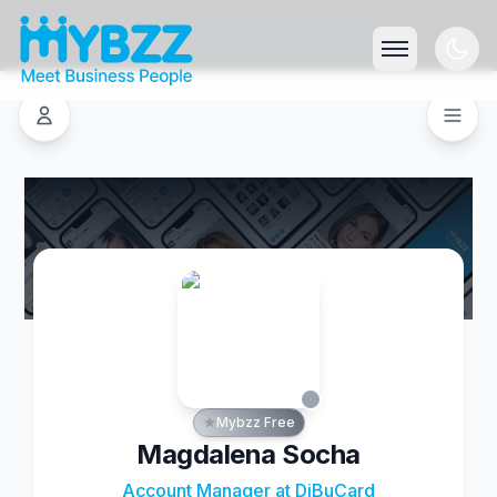
Mybzz Free
Magdalena Socha
Account Manager at DiBuCard