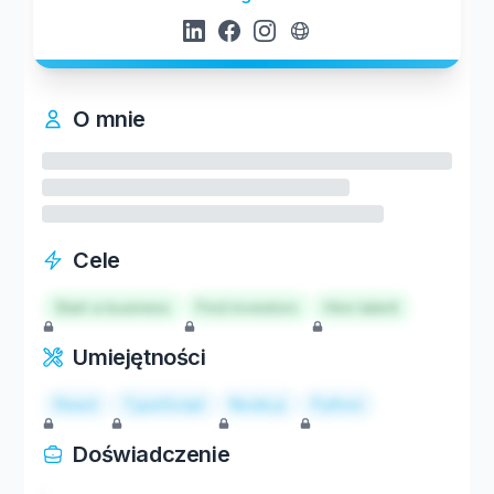
O mnie
Cele
Start a business
Find investors
Hire talent
Umiejętności
React
TypeScript
Node.js
Python
Doświadczenie