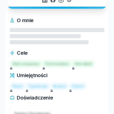
O mnie
Cele
Start a business
Find investors
Hire talent
Umiejętności
React
TypeScript
Node.js
Python
Doświadczenie
Senior Developer