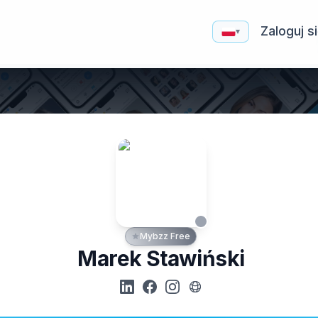
Zaloguj s
▾
Mybzz Free
Marek Stawiński