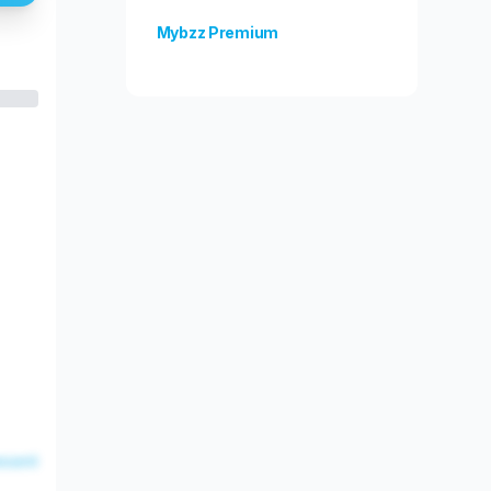
Mybzz Premium
Odblokuj więcej funkcji!
esent