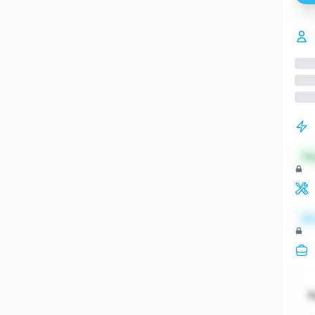
St
Re
S