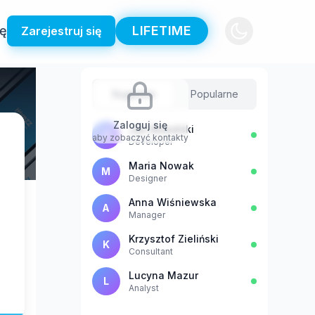
ię
LIFETIME
Zarejestruj się
Sugestie
Popularne
Zaloguj się
Jan Kowalski
J
aby zobaczyć kontakty
Developer
Maria Nowak
M
Designer
Anna Wiśniewska
A
Manager
Krzysztof Zieliński
K
Consultant
Lucyna Mazur
L
Analyst