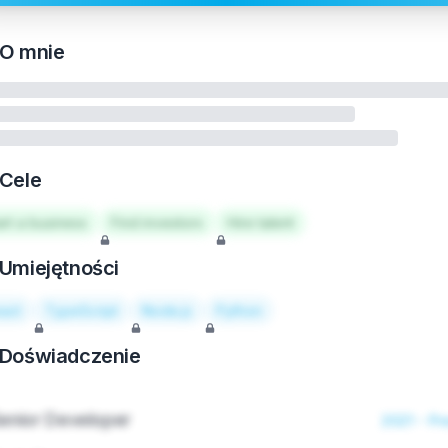
O mnie
Cele
art a business
Find investors
Hire talent
Umiejętności
act
TypeScript
Node.js
Python
Doświadczenie
enior Developer
2021 - Pr