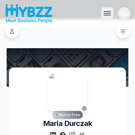
Mybzz Free
Maria Durczak