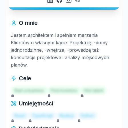
O mnie
Jestem architektem i spełniam marzenia
Klientów o własnym kącie. Projektuję: -domy
jednorodzinne, -wnętrza, -prowadzę też
konsultacje projektowe i analizy miejscowych
planów.
Cele
Start a business
Find investors
Hire talent
Umiejętności
React
TypeScript
Node.js
Python