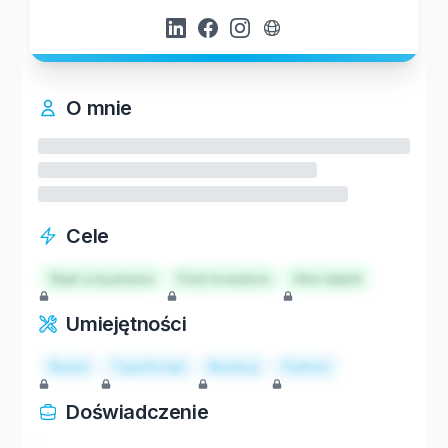
O mnie
Cele
Start a business
Find investors
Hire talent
Umiejętności
React
TypeScript
Node.js
Python
Doświadczenie