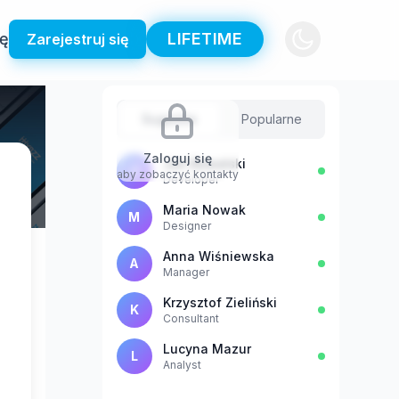
ię
LIFETIME
Zarejestruj się
Sugestie
Popularne
Zaloguj się
Jan Kowalski
J
aby zobaczyć kontakty
Developer
Maria Nowak
M
Designer
Anna Wiśniewska
A
Manager
Krzysztof Zieliński
K
Consultant
Lucyna Mazur
L
Analyst