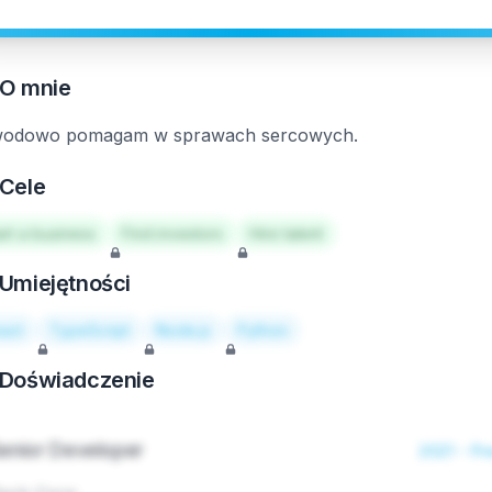
O mnie
odowo pomagam w sprawach sercowych.
Cele
art a business
Find investors
Hire talent
Umiejętności
act
TypeScript
Node.js
Python
Doświadczenie
enior Developer
2021 - Pr