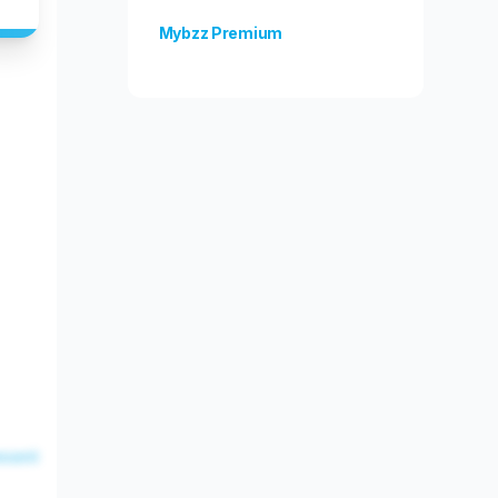
Mybzz Premium
Odblokuj więcej funkcji!
esent