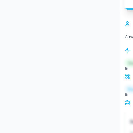
Zaw
St
Re
S