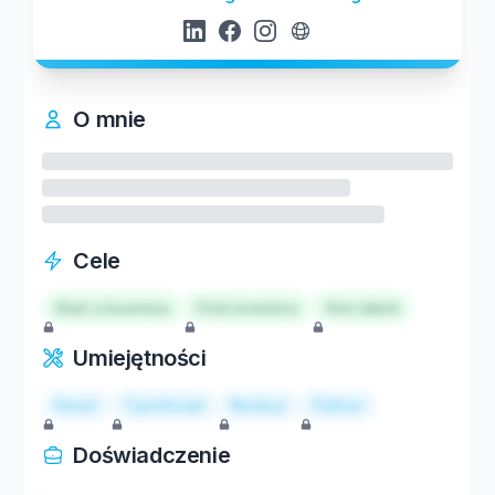
O mnie
Cele
Start a business
Find investors
Hire talent
Umiejętności
React
TypeScript
Node.js
Python
Doświadczenie