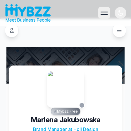
Mybzz Free
Marlena Jakubowska
Brand Manager at Holi Design