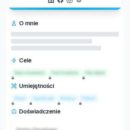
O mnie
Cele
Start a business
Find investors
Hire talent
Umiejętności
React
TypeScript
Node.js
Python
Doświadczenie
Senior Developer