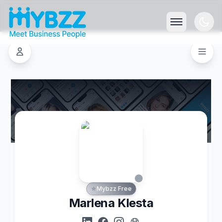
Mybzz Free
Marlena Klesta