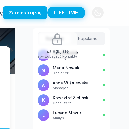
ię
LIFETIME
Zarejestruj się
Sugestie
Popularne
Zaloguj się
Jan Kowalski
J
aby zobaczyć kontakty
Developer
Maria Nowak
M
Designer
Anna Wiśniewska
A
Manager
Krzysztof Zieliński
K
Consultant
Lucyna Mazur
L
Analyst