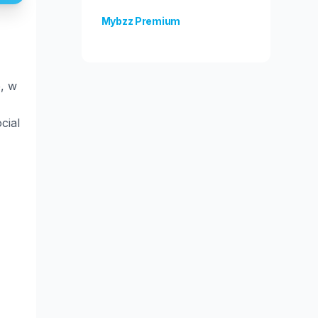
Mybzz Premium
Odblokuj więcej funkcji!
, w
cial