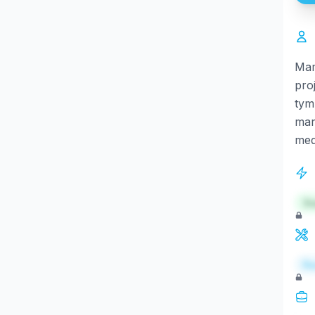
Mam
pro
tym
mar
med
St
Re