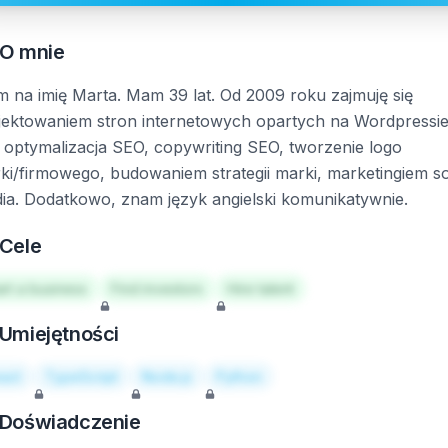
O mnie
 na imię Marta. Mam 39 lat. Od 2009 roku zajmuję się
jektowaniem stron internetowych opartych na Wordpressie
 optymalizacja SEO, copywriting SEO, tworzenie logo
ki/firmowego, budowaniem strategii marki, marketingiem so
ia. Dodatkowo, znam język angielski komunikatywnie.
Cele
art a business
Find investors
Hire talent
Umiejętności
act
TypeScript
Node.js
Python
Doświadczenie