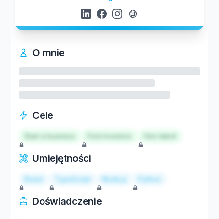
O mnie
Cele
Start a business
Find investors
Hire talent
Umiejętności
React
TypeScript
Node.js
Python
Doświadczenie