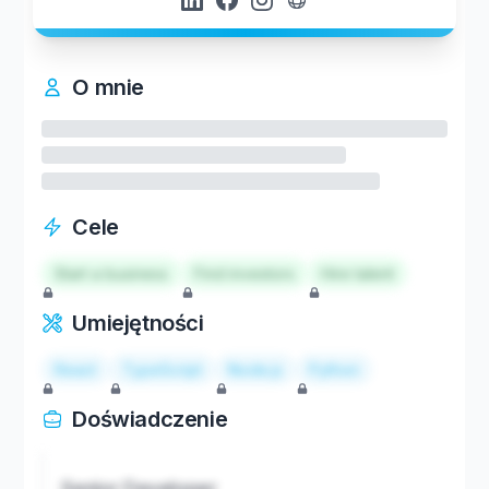
O mnie
Cele
Start a business
Find investors
Hire talent
Umiejętności
React
TypeScript
Node.js
Python
Doświadczenie
Senior Developer