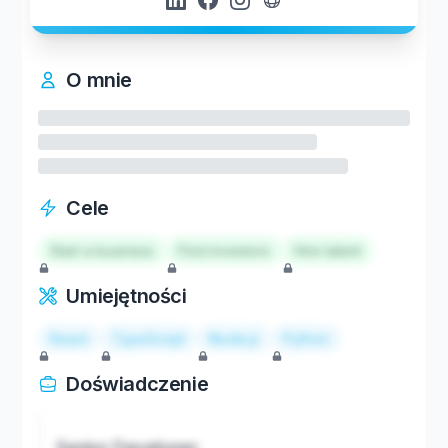
O mnie
Cele
Start a business
Find investors
Hire talent
Umiejętności
React
TypeScript
Node.js
Python
Doświadczenie
Senior Developer