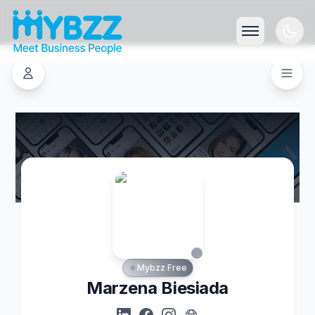
Mybzz Free
Marzena Biesiada