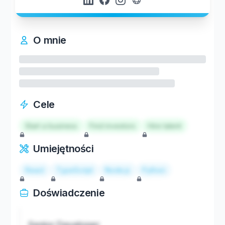
O mnie
Cele
Start a business
Find investors
Hire talent
Umiejętności
React
TypeScript
Node.js
Python
Doświadczenie
Senior Developer