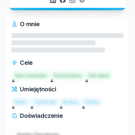
O mnie
Cele
Start a business
Find investors
Hire talent
Umiejętności
React
TypeScript
Node.js
Python
Doświadczenie
Senior Developer