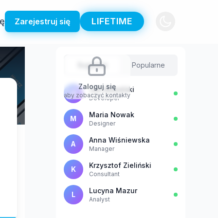
ię
LIFETIME
Zarejestruj się
Sugestie
Popularne
Zaloguj się
Jan Kowalski
J
aby zobaczyć kontakty
Developer
Maria Nowak
M
Designer
Anna Wiśniewska
A
Manager
Krzysztof Zieliński
K
Consultant
Lucyna Mazur
L
Analyst