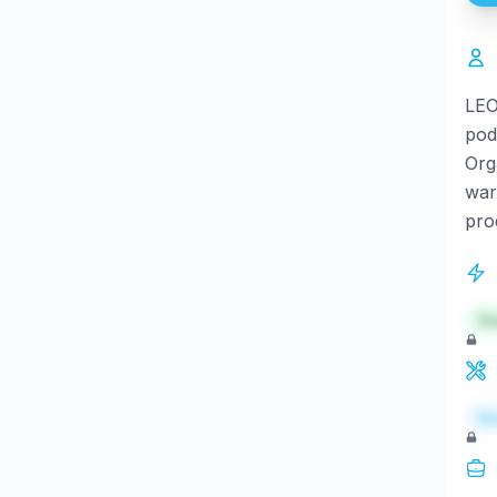
LEO
pod
Org
war
pro
St
Re