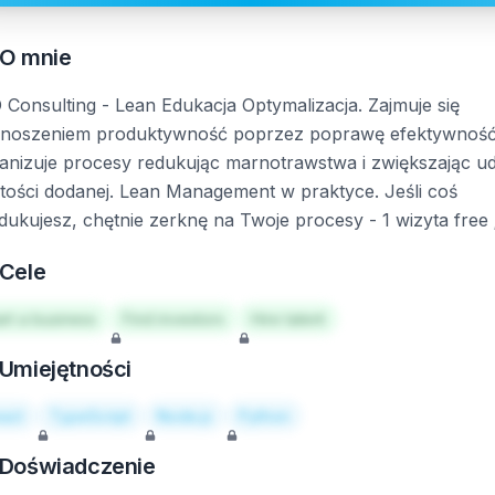
O mnie
 Consulting - Lean Edukacja Optymalizacja. Zajmuje się
noszeniem produktywność poprzez poprawę efektywność
anizuje procesy redukując marnotrawstwa i zwiększając ud
tości dodanej. Lean Management w praktyce. Jeśli coś
dukujesz, chętnie zerknę na Twoje procesy - 1 wizyta free 
Cele
art a business
Find investors
Hire talent
Umiejętności
act
TypeScript
Node.js
Python
Doświadczenie