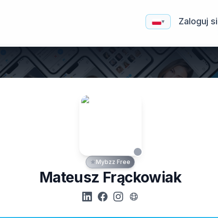
Zaloguj s
▾
Mybzz Free
Mateusz Frąckowiak