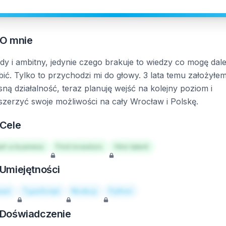
O mnie
dy i ambitny, jedynie czego brakuje to wiedzy co mogę dale
bić. Tylko to przychodzi mi do głowy. 3 lata temu założyłe
sną działalność, teraz planuję wejść na kolejny poziom i
szerzyć swoje możliwości na cały Wrocław i Polskę.
Cele
art a business
Find investors
Hire talent
Umiejętności
act
TypeScript
Node.js
Python
Doświadczenie