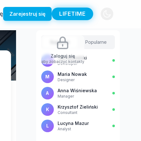
ię
LIFETIME
Zarejestruj się
Sugestie
Popularne
Zaloguj się
Jan Kowalski
J
aby zobaczyć kontakty
Developer
Maria Nowak
M
Designer
Anna Wiśniewska
A
Manager
Krzysztof Zieliński
K
Consultant
Lucyna Mazur
L
Analyst