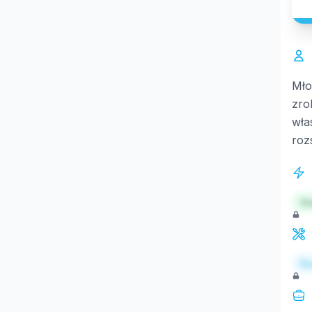
Mło
zro
wła
roz
St
Re