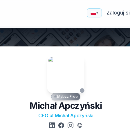
Zaloguj s
▾
Mybzz Free
Michał Apczyński
CEO at Michał Apczyński