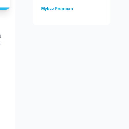
Mybzz Premium
Odblokuj więcej funkcji!
j
m