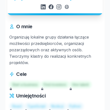
O mnie
Organizuję lokalne grupy działania łączące
możliwości przedsiębiorców, organizacji
pozarządowych oraz aktywnych osób.
Tworzymy klastry do realizacji konkretnych
projektów.
Cele
Start a business
Find investors
Hire talent
Umiejętności
React
TypeScript
Node.js
Python