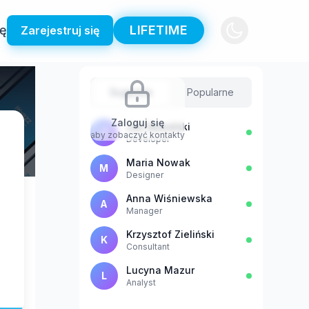
ię
LIFETIME
Zarejestruj się
Sugestie
Popularne
Zaloguj się
Jan Kowalski
J
aby zobaczyć kontakty
Developer
Maria Nowak
M
Designer
Anna Wiśniewska
A
Manager
Krzysztof Zieliński
K
Consultant
Lucyna Mazur
L
Analyst