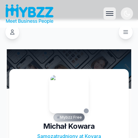
Mybzz Free
Michał Kowara
Samozatrudniony at Kovara