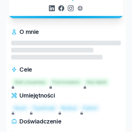
O mnie
Cele
Start a business
Find investors
Hire talent
Umiejętności
React
TypeScript
Node.js
Python
Doświadczenie