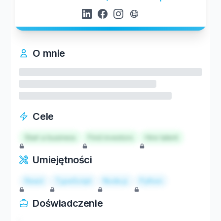
O mnie
Cele
Start a business
Find investors
Hire talent
Umiejętności
React
TypeScript
Node.js
Python
Doświadczenie