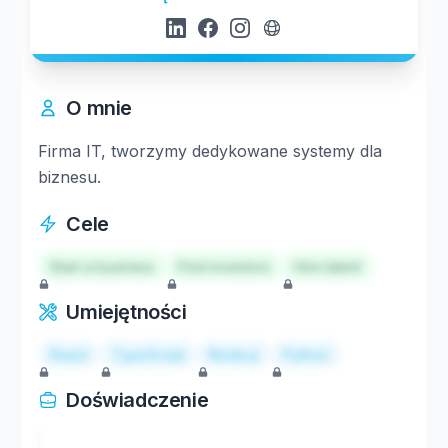
O mnie
Firma IT, tworzymy dedykowane systemy dla
biznesu.
Cele
Start a business
Find investors
Hire talent
Umiejętności
React
TypeScript
Node.js
Python
Doświadczenie