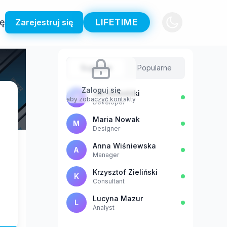
ię
LIFETIME
Zarejestruj się
Sugestie
Popularne
Zaloguj się
Jan Kowalski
J
aby zobaczyć kontakty
Developer
Maria Nowak
M
Designer
Anna Wiśniewska
A
Manager
Krzysztof Zieliński
K
Consultant
Lucyna Mazur
L
Analyst