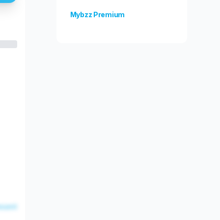
Mybzz Premium
Odblokuj więcej funkcji!
esent