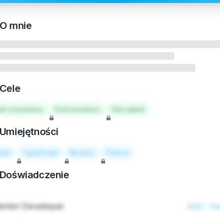
O mnie
Cele
art a business
Find investors
Hire talent
Umiejętności
act
TypeScript
Node.js
Python
Doświadczenie
enior Developer
2021 - Pr