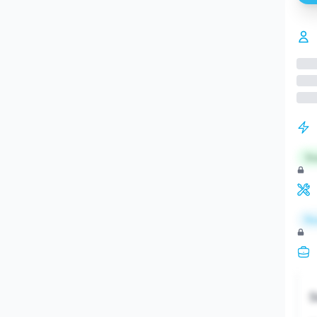
St
Re
S