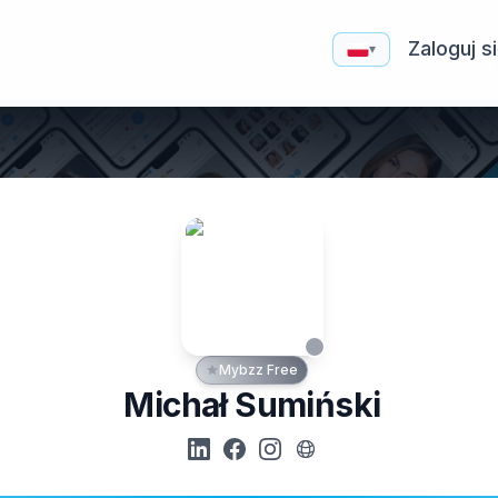
Zaloguj s
▾
Mybzz Free
Michał Sumiński