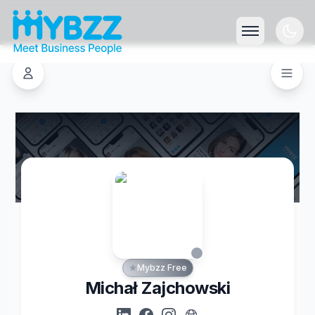
Mybzz Free
Michał Zajchowski