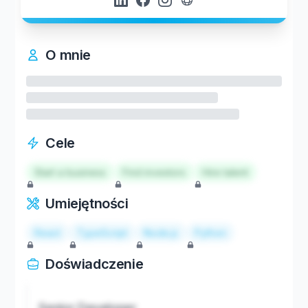
O mnie
Cele
Start a business
Find investors
Hire talent
Umiejętności
React
TypeScript
Node.js
Python
Doświadczenie
Senior Developer