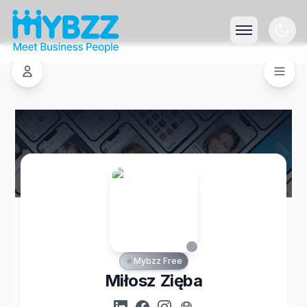
Mybzz Free
Miłosz Zięba