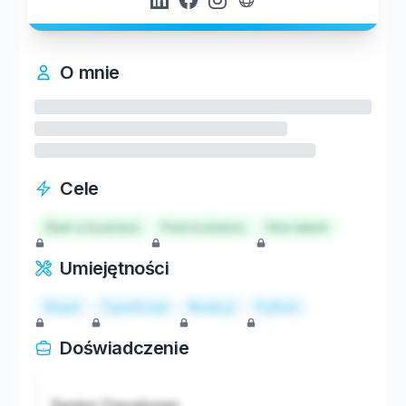
O mnie
Cele
Start a business
Find investors
Hire talent
Umiejętności
React
TypeScript
Node.js
Python
Doświadczenie
Senior Developer