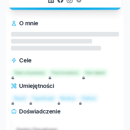
O mnie
Cele
Start a business
Find investors
Hire talent
Umiejętności
React
TypeScript
Node.js
Python
Doświadczenie
Senior Developer