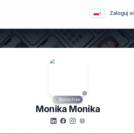
Zaloguj s
▾
Mybzz Free
Monika Monika