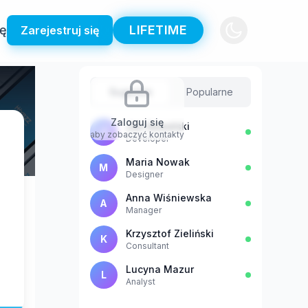
ię
LIFETIME
Zarejestruj się
Sugestie
Popularne
Zaloguj się
Jan Kowalski
J
aby zobaczyć kontakty
Developer
Maria Nowak
M
Designer
Anna Wiśniewska
A
Manager
Krzysztof Zieliński
K
Consultant
Lucyna Mazur
L
Analyst