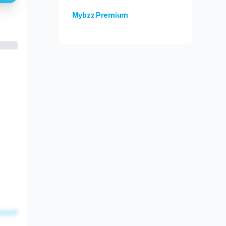
Mybzz Premium
Odblokuj więcej funkcji!
esent