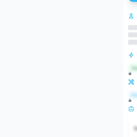
St
Re
S