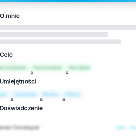
O mnie
Cele
art a business
Find investors
Hire talent
Umiejętności
act
TypeScript
Node.js
Python
Doświadczenie
enior Developer
2021 - Pr