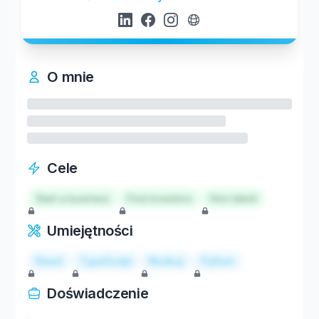
O mnie
Cele
Start a business
Find investors
Hire talent
Umiejętności
React
TypeScript
Node.js
Python
Doświadczenie