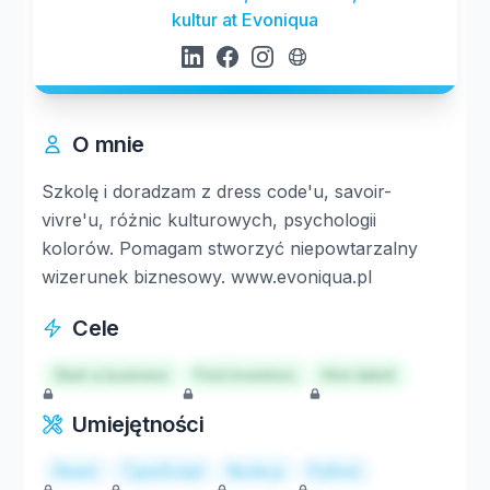
kultur at Evoniqua
O mnie
Szkolę i doradzam z dress code'u, savoir-
vivre'u, różnic kulturowych, psychologii
kolorów. Pomagam stworzyć niepowtarzalny
wizerunek biznesowy. www.evoniqua.pl
Cele
Start a business
Find investors
Hire talent
Umiejętności
React
TypeScript
Node.js
Python