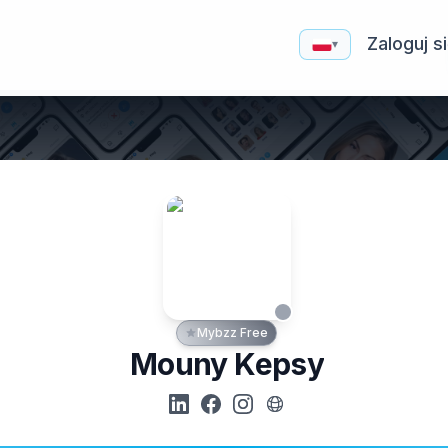
Zaloguj s
▾
Mybzz Free
Mouny Kepsy