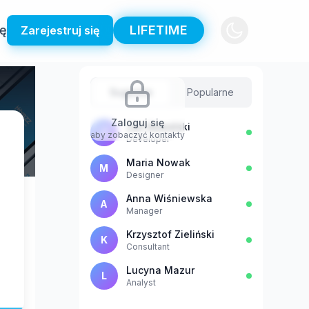
ię
LIFETIME
Zarejestruj się
Sugestie
Popularne
Zaloguj się
Jan Kowalski
J
aby zobaczyć kontakty
Developer
Maria Nowak
M
Designer
Anna Wiśniewska
A
Manager
Krzysztof Zieliński
K
Consultant
Lucyna Mazur
L
Analyst