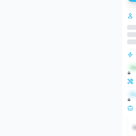
St
Re
S