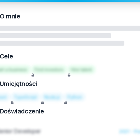
O mnie
Cele
art a business
Find investors
Hire talent
Umiejętności
act
TypeScript
Node.js
Python
Doświadczenie
enior Developer
2021 - Pr