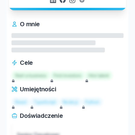
O mnie
Cele
Start a business
Find investors
Hire talent
Umiejętności
React
TypeScript
Node.js
Python
Doświadczenie
Senior Developer