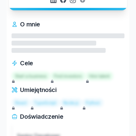
O mnie
Cele
Start a business
Find investors
Hire talent
Umiejętności
React
TypeScript
Node.js
Python
Doświadczenie
Senior Developer