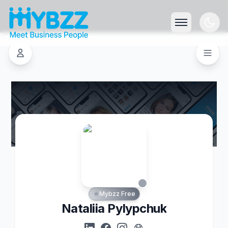
Mybzz Free
Nataliia Pylypchuk