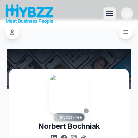
Mybzz Free
Norbert Bochniak