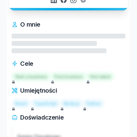
O mnie
Cele
Start a business
Find investors
Hire talent
Umiejętności
React
TypeScript
Node.js
Python
Doświadczenie
Senior Developer