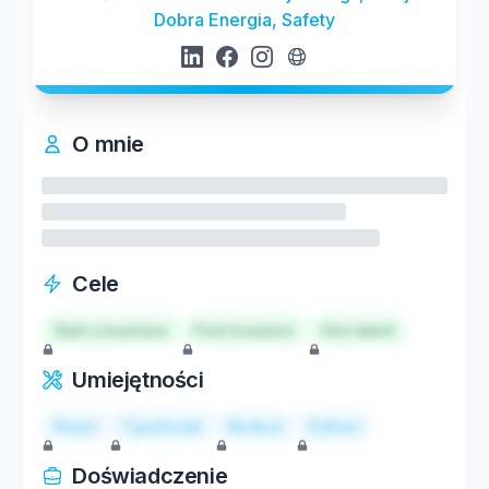
Dobra Energia, Safety
O mnie
Cele
Start a business
Find investors
Hire talent
Umiejętności
React
TypeScript
Node.js
Python
Doświadczenie