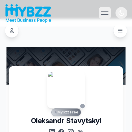
Mybzz Free
Oleksandr Stavytskyi