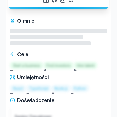
O mnie
Cele
Start a business
Find investors
Hire talent
Umiejętności
React
TypeScript
Node.js
Python
Doświadczenie
Senior Developer