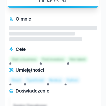
O mnie
Cele
Start a business
Find investors
Hire talent
Umiejętności
React
TypeScript
Node.js
Python
Doświadczenie
Senior Developer