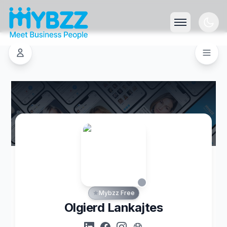
Mybzz Free
Olgierd Lankajtes