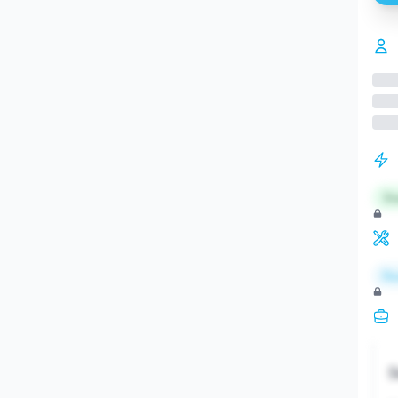
St
Re
S