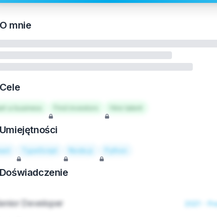
O mnie
Cele
art a business
Find investors
Hire talent
Umiejętności
act
TypeScript
Node.js
Python
Doświadczenie
enior Developer
2021 - Pr