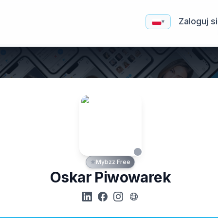
Zaloguj s
▾
Mybzz Free
Oskar Piwowarek