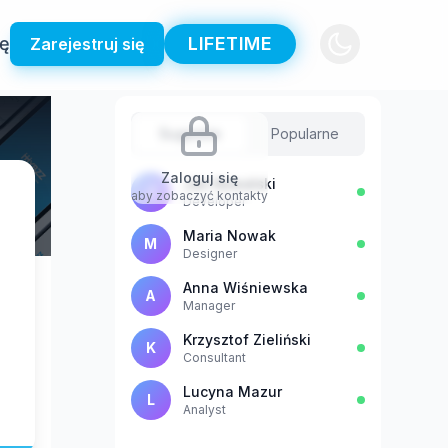
ię
LIFETIME
Zarejestruj się
Sugestie
Popularne
Zaloguj się
Jan Kowalski
J
aby zobaczyć kontakty
Developer
Maria Nowak
M
Designer
Anna Wiśniewska
A
Manager
Krzysztof Zieliński
K
Consultant
Lucyna Mazur
L
Analyst