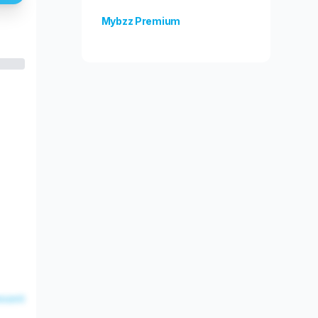
Mybzz Premium
Odblokuj więcej funkcji!
esent