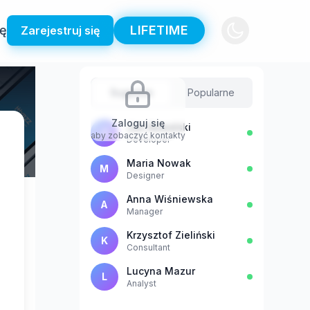
ię
LIFETIME
Zarejestruj się
Sugestie
Popularne
Zaloguj się
Jan Kowalski
J
aby zobaczyć kontakty
Developer
Maria Nowak
M
Designer
Anna Wiśniewska
A
Manager
Krzysztof Zieliński
K
Consultant
Lucyna Mazur
L
Analyst