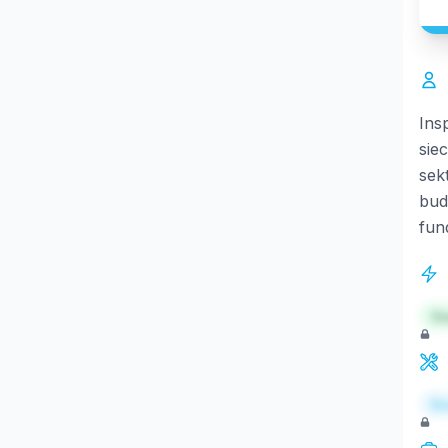
Ins
sie
sek
bud
fun
St
Re