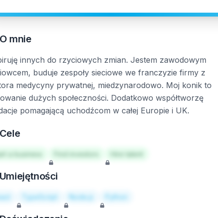
O mnie
piruję innych do rzyciowych zmian. Jestem zawodowym
ciowcem, buduje zespoły sieciowe we franczyzie firmy z
tora medycyny prywatnej, miedzynarodowo. Moj konik to
owanie dużych społeczności. Dodatkowo współtworzę
dacje pomagającą uchodźcom w całej Europie i UK.
Cele
art a business
Find investors
Hire talent
Umiejętności
act
TypeScript
Node.js
Python