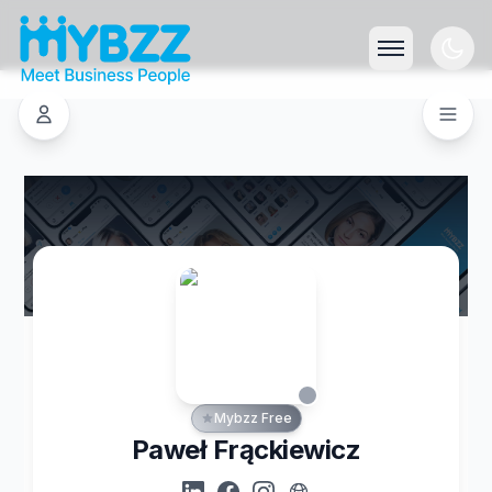
Mybzz Free
Paweł Frąckiewicz