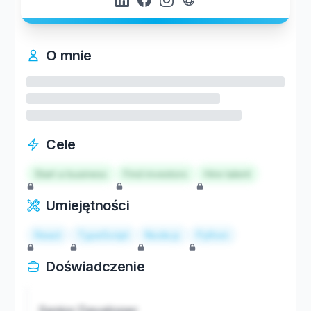
O mnie
Cele
Start a business
Find investors
Hire talent
Umiejętności
React
TypeScript
Node.js
Python
Doświadczenie
Senior Developer