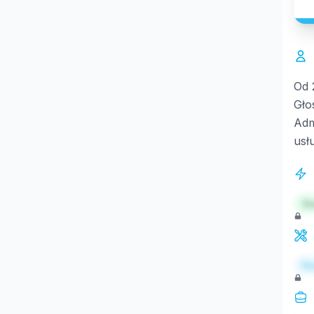
Od 
Gło
Adm
usł
St
Re