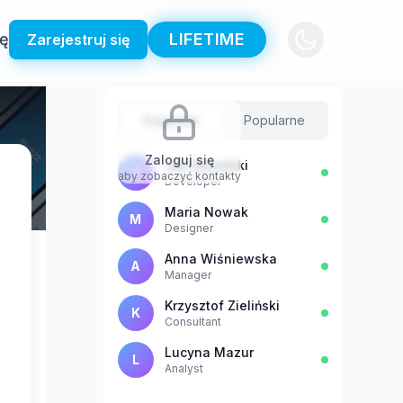
ię
LIFETIME
Zarejestruj się
Sugestie
Popularne
Zaloguj się
Jan Kowalski
J
aby zobaczyć kontakty
Developer
Maria Nowak
M
Designer
Anna Wiśniewska
A
Manager
Krzysztof Zieliński
K
Consultant
Lucyna Mazur
L
Analyst