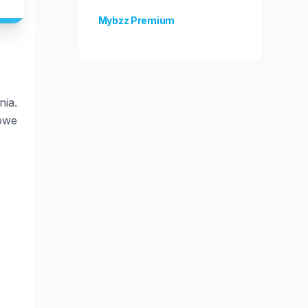
Mybzz Premium
Odblokuj więcej funkcji!
nia.
sowe