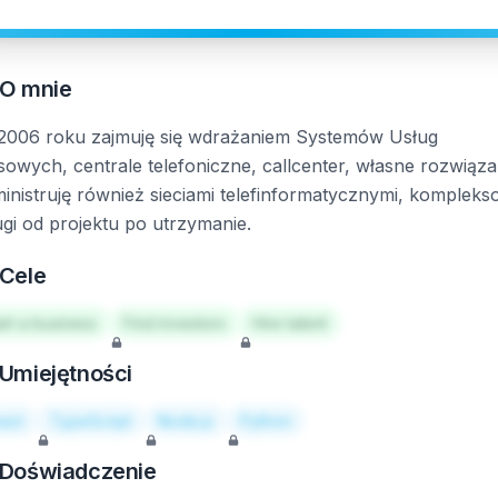
O mnie
2006 roku zajmuję się wdrażaniem Systemów Usług
sowych, centrale telefoniczne, callcenter, własne rozwiąza
inistruję również sieciami telefinformatycznymi, komplek
ugi od projektu po utrzymanie.
Cele
art a business
Find investors
Hire talent
Umiejętności
act
TypeScript
Node.js
Python
Doświadczenie