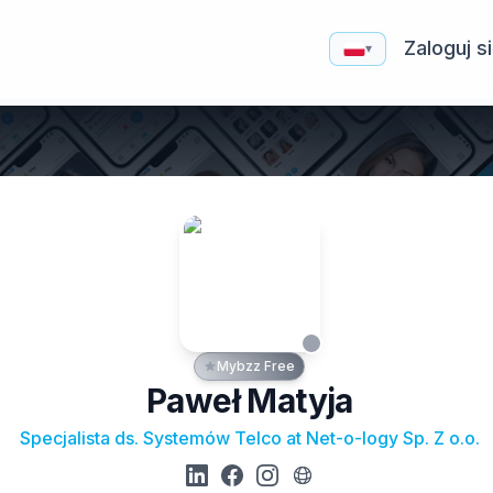
Zaloguj s
▾
Mybzz Free
Paweł Matyja
Specjalista ds. Systemów Telco at Net-o-logy Sp. Z o.o.