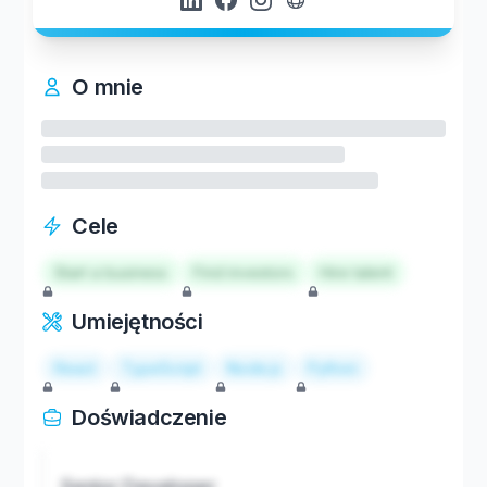
O mnie
Cele
Start a business
Find investors
Hire talent
Umiejętności
React
TypeScript
Node.js
Python
Doświadczenie
Senior Developer