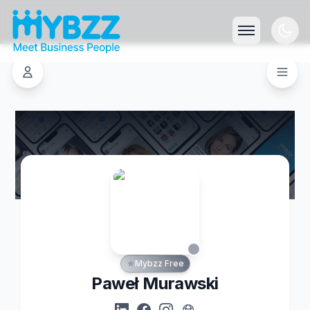
Mybzz Free
Paweł Murawski