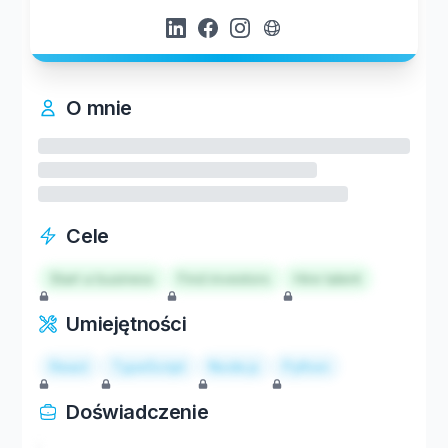
O mnie
Cele
Start a business
Find investors
Hire talent
Umiejętności
React
TypeScript
Node.js
Python
Doświadczenie