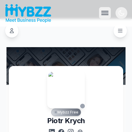
Mybzz Free
Piotr Krych