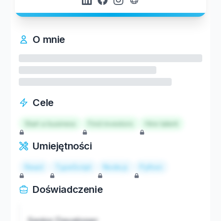
O mnie
Cele
Start a business
Find investors
Hire talent
Umiejętności
React
TypeScript
Node.js
Python
Doświadczenie
Senior Developer