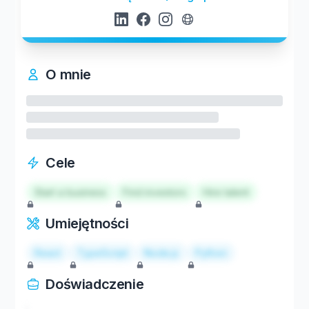
O mnie
Cele
Start a business
Find investors
Hire talent
Umiejętności
React
TypeScript
Node.js
Python
Doświadczenie