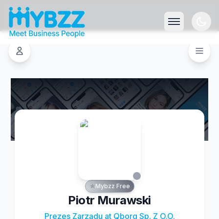
Mybzz Free
Piotr Murawski
Prezes Zarządu at Qborg Sp. Z O.O.